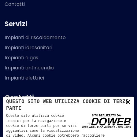
Contatti
Servizi
Impianti di riscaldamento
Impianti idrosanitari
Impianti a gas
Impianti antincendio
Impianti elettrici
Contatti
×
QUESTO SITO WEB UTILIZZA COOKIE DI TERZE
PARTI
Via G. Galilei, 5 - 35020 - Legnaro - Padova
Questo sito utilizza cookie
tecnici per la navigazione e
049 790 294
cookie di terze parti per servizi
aggiuntivi come la visualizzazione
info@elettroclimaimpianti.it
di video. Alcuni cookie potrebbero raccogliere