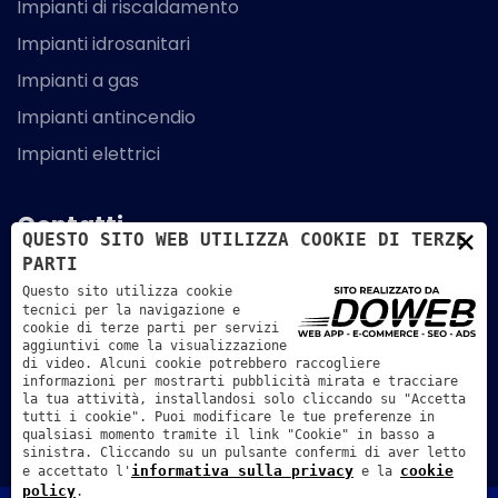
Impianti di riscaldamento
Impianti idrosanitari
Impianti a gas
Impianti antincendio
Impianti elettrici
Contatti
×
QUESTO SITO WEB UTILIZZA COOKIE DI TERZE
PARTI
Via G. Galilei, 5 - 35020 - Legnaro - Padova
Questo sito utilizza cookie
tecnici per la navigazione e
049 790 294
cookie di terze parti per servizi
aggiuntivi come la visualizzazione
info@elettroclimaimpianti.it
di video. Alcuni cookie potrebbero raccogliere
informazioni per mostrarti pubblicità mirata e tracciare
la tua attività, installandosi solo cliccando su "Accetta
tutti i cookie". Puoi modificare le tue preferenze in
qualsiasi momento tramite il link "Cookie" in basso a
sinistra. Cliccando su un pulsante confermi di aver letto
informativa sulla privacy
cookie
e accettato l'
e la
policy
.