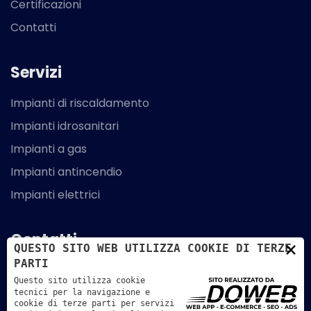
Certificazioni
Contatti
Servizi
Impianti di riscaldamento
Impianti idrosanitari
Impianti a gas
Impianti antincendio
Impianti elettrici
Contatti
×
QUESTO SITO WEB UTILIZZA COOKIE DI TERZE
PARTI
Via G. Galilei, 5 - 35020 - Legnaro - Padova
Questo sito utilizza cookie
tecnici per la navigazione e
049 790 294
cookie di terze parti per servizi