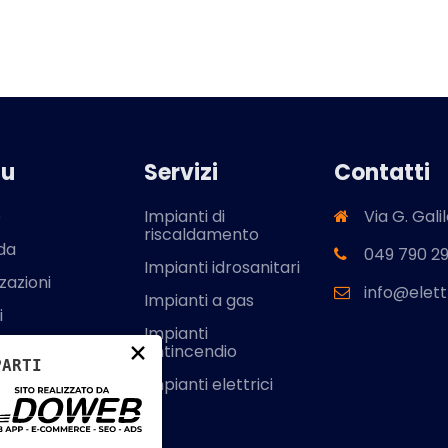
u
Servizi
Contatti
e
Impianti di
Via G. Gali
riscaldamento
da
049 790 2
Impianti idrosanitari
zazioni
info@elett
Impianti a gas
i
Impianti
×
icazioni
antincendio
PARTI
tti
Impianti elettrici